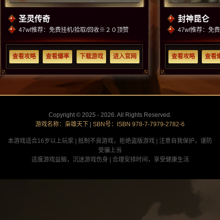
圣灵传奇
封神昆仑
47wf推荐：免费挂机/拾取/回收※２０顶赞
47wf推荐：免
查看攻略
查看爆率
下载游戏
进入官网
查看攻略
查看
Copyright © 2025 - 2026. All Rights Reserved.
游戏名称：枭雄天下
|
SBN号：ISBN 978-7-7979-2782-6
本游戏适合16岁以上玩家 | 抵制不良游戏，拒绝盗版游戏 | 注意自我保护，谨防
受骗上当
适度游戏益脑，沉迷游戏伤身 | 合理安排时间，享受健康生活