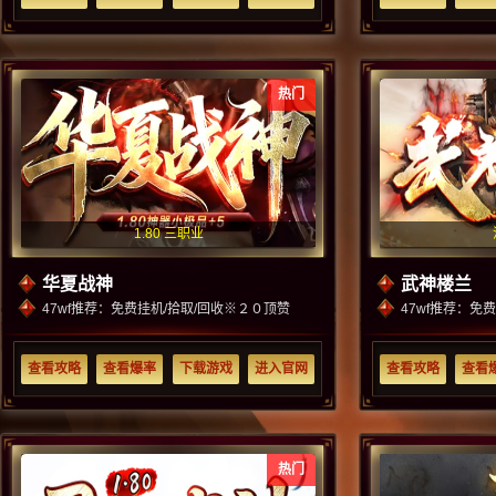
热门
1.80 三职业
华夏战神
武神楼兰
47wf推荐：免费挂机/拾取/回收※２０顶赞
47wf推荐：免
查看攻略
查看爆率
下载游戏
进入官网
查看攻略
查看
热门