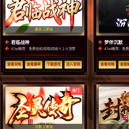
复古 三职业
君临战神
梦伴沉默
47wf推荐：免费挂机/拾取/回收※２０顶赞
47wf推荐：免
查看攻略
查看爆率
下载游戏
进入官网
查看攻略
查看
热门
沉默 三职业