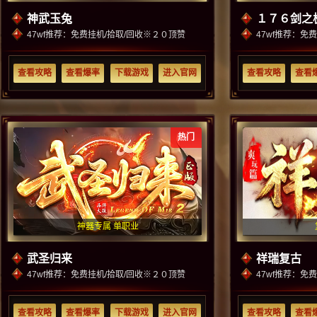
神武玉兔
１７６剑之
47wf推荐：免费挂机/拾取/回收※２０顶赞
47wf推荐：免
查看攻略
查看爆率
下载游戏
进入官网
查看攻略
查看
热门
神器专属 单职业
武圣归来
祥瑞复古
47wf推荐：免费挂机/拾取/回收※２０顶赞
47wf推荐：免
查看攻略
查看爆率
下载游戏
进入官网
查看攻略
查看