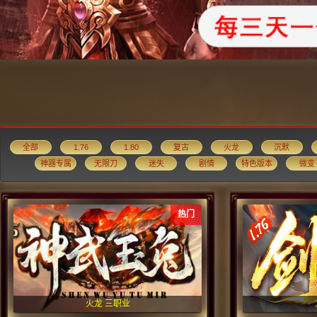
全部
1.76
1.80
复古
火龙
沉默
神器专属
无限刀
迷失
剧情
特色版本
微变
热门
火龙 三职业